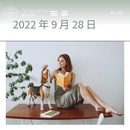
購
NT$
0
物
2022 年 9 月 28 日
籃