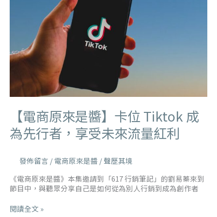
【電商原來是醬】卡位 Tiktok 成
為先行者，享受未來流量紅利
發佈留言
/
電商原來是醬
/
聲歷其境
《電商原來是醬》本集邀請到「617 行銷筆記」的劉易蓁來到
節目中，與聽眾分享自己是如何從為別人行銷到成為創作者
閱讀全文 »