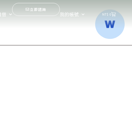
立即諮詢
購
租借
我的帳號
NT$
0
物
籃