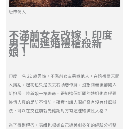
恐怖情人
不滿前女友改嫁！印度
男子闖進婚禮槍殺新
娘！
印度一名 22 歲男性，不滿前女友另嫁他人，在婚禮當天闖
入搗亂，起初也只是丟丟石頭惡作劇，沒想到最後卻闖入
新娘房，將新娘一槍斃命。得知這個新聞的婊姐也直呼恐
怖情人真的是防不慎防，確實也讓人很好奇有沒有什麼辦
法，可以在交往前就先確認對方有這種毀滅性人格？
為了得到解答，表姐也根據自己追美劇多年的經驗分析整