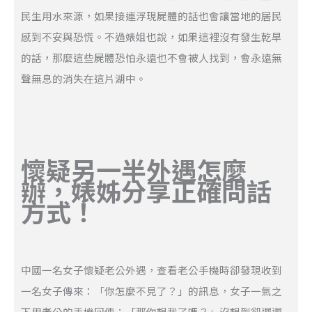
民生用水來源，如果接連浮現屍體的話也會讓當地的居民
感到不安與恐慌。不過婊姐也說，如果這裡沒有發生乾旱
的話，那麼這些屍體恐怕永遠也不會被人找到，會永遠無
聲無息的消失在這片湖中。
懷疑另一半外遇怎麼
辦，婊姊分享正確問話
方式！
中國一名女子懷疑老公外遇，查看老公手機時卻發現收到
一名女子傳來：「你怎麼不見了？」的訊息，女子一氣之
下用老公的手機回傳：「那你想我了嗎？」沒想到卻遲遲