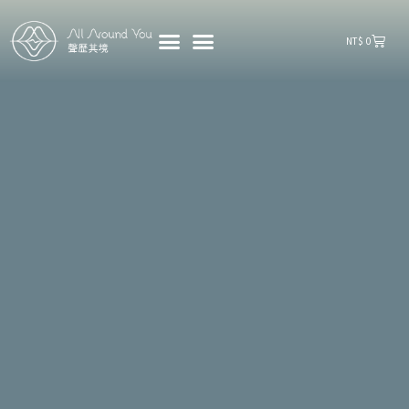
購
NT$
0
物
籃