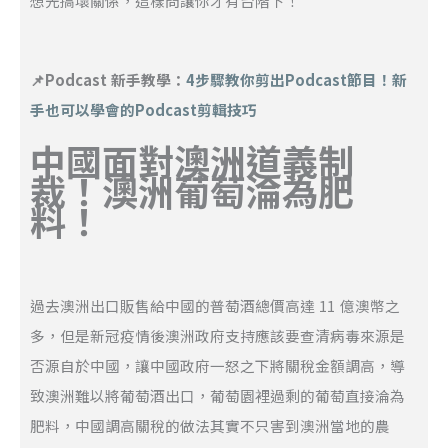
想先搞壞關係，這樣問讓你才有台階下！
📌Podcast 新手教學：
4步驟教你剪出Podcast節目！新
手也可以學會的Podcast剪輯技巧
中國面對澳洲道義制
裁！澳洲葡萄淪為肥
料！
過去澳洲出口販售給中國的普萄酒總價高達 11 億澳幣之
多，但是新冠疫情後澳洲政府支持應該要查清病毒來源是
否源自於中國，讓中國政府一怒之下將關稅金額調高，導
致澳洲難以將葡萄酒出口，葡萄園裡過剩的葡萄直接淪為
肥料，中國調高關稅的做法其實不只害到澳洲當地的農