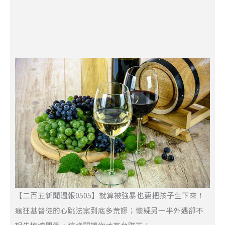
【二百五新聞週報0505】就算被強暴也要把孩子生下來！
瘋狂基督徒的心跳法案到底多荒謬；懷疑另一半外遇卻不