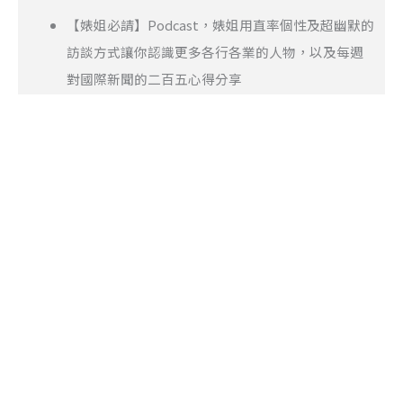
【婊姐必請】Podcast，婊姐用直率個性及超幽默的
訪談方式讓你認識更多各行各業的人物，以及每週
對國際新聞的二百五心得分享
📌Podcast 新手教學：
如何錄製 Podcast？Podcast 錄
製該注意的 5 個細節
📌Podcast 新手教學：
2024年16檔中文、英文Podcast
推薦
📌Podcast 新手教學：
Podcast 封面製作必看：5 步驟新
手也可以輕鬆做！
讓聲音成就想像，以經歷成就品質，『聲歷其境All