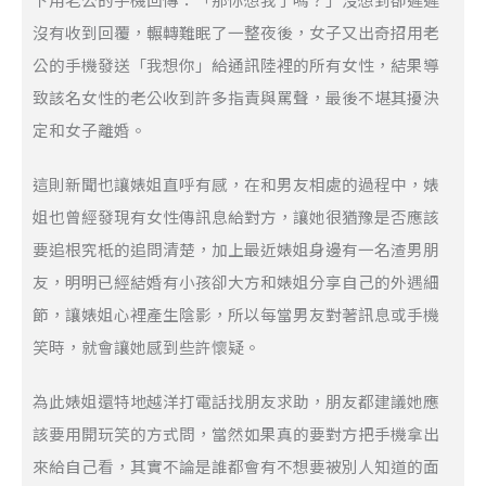
沒有收到回覆，輾轉難眠了一整夜後，女子又出奇招用老
公的手機發送「我想你」給通訊陸裡的所有女性，結果導
致該名女性的老公收到許多指責與罵聲，最後不堪其擾決
定和女子離婚。
這則新聞也讓婊姐直呼有感，在和男友相處的過程中，婊
姐也曾經發現有女性傳訊息給對方，讓她很猶豫是否應該
要追根究柢的追問清楚，加上最近婊姐身邊有一名渣男朋
友，明明已經結婚有小孩卻大方和婊姐分享自己的外遇細
節，讓婊姐心裡產生陰影，所以每當男友對著訊息或手機
笑時，就會讓她感到些許懷疑。
為此婊姐還特地越洋打電話找朋友求助，朋友都建議她應
該要用開玩笑的方式問，當然如果真的要對方把手機拿出
來給自己看，其實不論是誰都會有不想要被別人知道的面