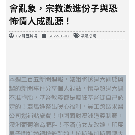
會亂象，宗教激進份子與恐
怖情人成亂源！
By
聲歷其境
2022-10-02
婊姐必請
本週二百五新聞週報，婊姐將透過六則感興
趣的新聞事件分享個人觀點，懷孕超過六週
不准墮胎，基督教義都是瘋狂基督徒自己認
定的！亞馬遜祭出暖心福利，員工跨區求醫
公司還補貼旅費！中國面對澳洲道義制裁，
澳洲葡萄淪為肥料！不滿前女友改嫁，印度
男子闖進婚禮槍殺新娘！拉斯維加斯面臨大