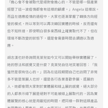
「擔心會不會被取代是絕對會擔心的，不管是哪一個產業
經歷了這一波疫情都會有這樣的顧慮。」Angela 這樣說。
而且在適應疫情的過程中，大家也逐漸掌握了轉換方向經
營的模式，所以等到可以再次轉回實體的時候，反而還有
些不知所措，即使明白很多東西線上確實取代不了，但在
環境不斷改變的狀態下，還是會需要時間去調適以及適
應。
胡志漢也好奇詢問克萊兒如今又可以開始舉辦實體展了，
她的想法和感覺又是什麼？克萊兒自信地笑著回答：「我
當然是很有信心的。」因為在這段期間自己也訪問了非常
多不管是策展人也好，還是各行各業喜歡參展、逛展的
人，她都會問大家對於實體展和線上展的感覺，絕大部分
的人都表示線下展是絕對不可能被線上展取代的，因為實
體展覽的核心就是用最短的時間，把同樣一群對這類產品
有興趣的人聚集在一起，大家可以一起互動、共襄盛舉，