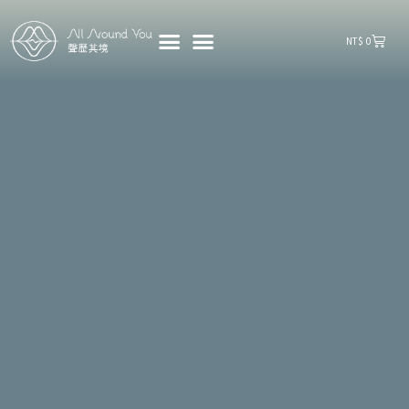
購
NT$
0
物
籃