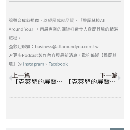
讓聲音成就想像，以經歷成就品質，『聲歷其境All
Around You』，用最專業的團隊打造令人身歷其境的精湛
旅程。
📩歡迎聯繫：business@allaroundyou.com.tw
🔎更多Podcast製作內容與最新消息，歡迎追蹤【聲歷其
境】的
Instagram
、
Facebook
上一頁
下
上一篇
下一篇
【克萊兒的展覽異想世界】2022台北國際自行車展：堅守精品美學，推廣全民單車運動！
【克萊兒的展覽異想世界】2022台灣國際醫療暨健康照護展：實踐及探索健康生活新型態