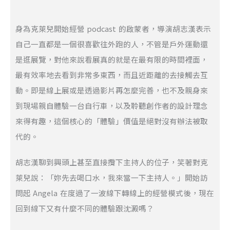
身為克萊兒開始經營 podcast 的啟蒙者，導演胡志漢表示
自己一直都是一個很喜歡往外跑的人，不管是戶外運動還
是逛展覽，對他來說看展真的就是在最有限的時間裡面，
最有效率地去看到非常多東西，而且近距離的去接觸去互
動。即是線上展或是透過影片再怎麼完善，也不及親身來
到現場親自體驗一台自行車，以及聆聽創作者的設計理念
來得有趣，這個核心的「體驗」價值是絕對沒有辦法被取
代的。
胡志漢聊到興頭上甚至直接攬下主持人的位子，笑著對克
萊兒說：「妳先去喝口水，我來當一下主持人。」開始訪
問起 Angela 在度過了一波線下轉線上的經營模式後，現在
回到線下又有什麼不同的體驗跟沈澱嗎？