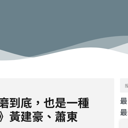
搜
尋
磨到底，也是一種
最
最
》黃建豪、蕭東