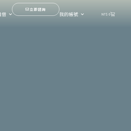
立即諮詢
購
租借
我的帳號
NT$
0
物
籃