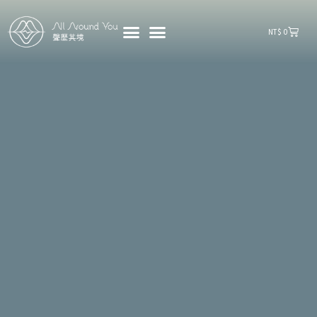
購
NT$
0
物
籃