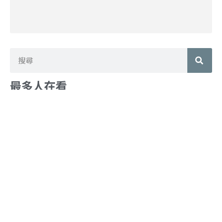
搜
尋
最多人在看
最新文章
企業為什麼要製作 Podcast？品牌
Podcast 怎麼做？預算、優缺一次看
完
2 8 月, 2026