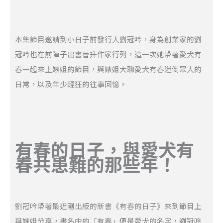
本集節目邀請到小日子前發行人劉冠吟，身為創業家的劉
冠吟也在前陣子出書晉升作家行列，這一次她帶著愛犬有
春一起來上婊姐的節目，與婊姐大聊愛犬有春迷倒眾人的
日常，以及年少輕狂的往事回憶。
有春的日子，與愛犬有
春共患難的那些年！
劉冠吟帶著最近剛出版的新書《有春的日子》來到節目上
與婊姐分享，書名中的「有春」便是愛犬的名字，劉冠吟