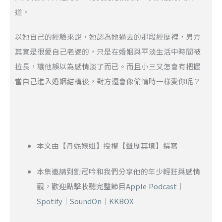
道。
以她自己的經驗來說，她認為她過去的那段經歷裡，男方
其實是很愛自己老婆的，只是在婚姻與平淡生活中時間被
拉長，讓他誤以為感情淡了而已。而且小三又怎會有把握
當自己進入婚姻結構後，對方還會像偷情時一樣愛你呢？
本文由【丹妮婊姐】授權【聲歷其境】撰寫
本集邀請到劉冠吟和我們分享他的年少輕狂與感情
觀，歡迎點擊收聽完整節目
Apple Podcast
｜
Spotify
｜
SoundOn
｜
KKBOX