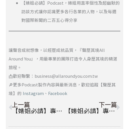
【婊姐必請】Podcast，婊姐用直率個性及超幽默的
訪談方式讓你認識更多各行各業的人物，以及每週
對國際新聞的二百五心得分享
讓聲音成就想像，以經歷成就品質，『聲歷其境All
Around You』，用最專業的團隊打造令人身歷其境的精湛
旅程。
📩歡迎聯繫：business@allaroundyou.com.tw
🔎更多Podcast製作內容與最新消息，歡迎追蹤【聲歷其
境】的
Instagram
、
Facebook
上一頁
下
上一篇
下一篇
【婊姐必請】專訪：市場先生——給投資小白的一封信，投資跟理財到底該從哪一步開始做起？
【婊姐必請】專訪：理科太太——面對婚姻中的各種暴力，忍耐絕對不是最好的選擇！