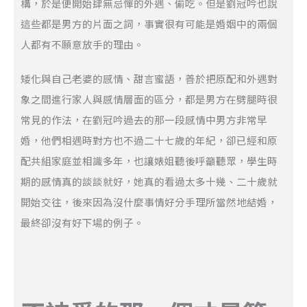
構，於是便開始肆無忌憚的外遇、偷吃。但是劉冠吟也說
這些都是男方的片面之詞，事實很有可能是婚姻中的兩個
人都有不願意放手的理由。
矮化與自己老婆的感情、甜言蜜語，善於把原配和外遇對
象之間進行家人與感情層面的區分，都是男方在劈腿時很
常見的作法，在劉冠吟過去的那一段感情中男方非常早
婚，他們相遇時對方也不過二十七歲的年紀，卻已經和原
配共組家庭並相識多年，也讓婊姐聽後呼籲聽眾，學生時
期的感情真的談談就好，她真的看過太多十幾、二十歲就
開始交往，後來因為沒什麼事情好分手理所當然地結婚，
最終卻沒有好下場的例子。