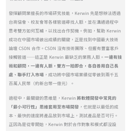
發揮顧問業擅長的市場研究技能，Kerwin 先是想辦法透過
台商協會、校友會等各樣管道尋找人脈，並在溝通過程中
思考雙方如何互補，以找出合作契機。例如，幫助 Kerwin
成功在中國市場做出成績的關鍵，正是找到中國最大技術
論壇 CSDN 合作。CSDN 沒有技術團隊、但握有豐富客戶
接觸管道——這正是 Kerwin 最缺乏的業務人脈。
一邊有技
術和顧問，一邊有人脈，雙方一拍即合，各自善用自己長
處、聯手打入市場
，成功將中國市場業績從零做到兩千五
百萬人民幣（約新台幣一億元）。
過程中，最關鍵的思維是，Kerwin
將軟體開發中常見的
「最小可行性」思維套用至市場開發
，也就是以最低的成
本、最快的速度將產品放到市場上，測試產品是否可行。
正因為是從零開始，Kerwin 對於合作對象和模式都沒設