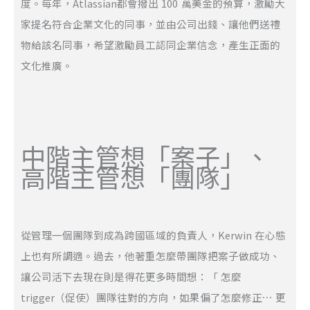
度。每年，Atlassian都會撥出 100 萬美金的預算，激勵大
家提名符合企業文化的同事，並由公司出錢、讓他們送禮
物給該名同事，希望激勵員工認同企業信念，產生正面的
文化推廣。
中階主管想「案子」、
高階主管想「團隊」
從管理一個團隊到成為跨國區域的負責人，Kerwin 在心態
上也有所調適。過去，他著重怎麼帶團隊把案子做成功、
讓公司活下去現在則是得花更多時間想：「 怎麼
trigger（促使）團隊往對的方向，如果偏了怎麼修正⋯ 更