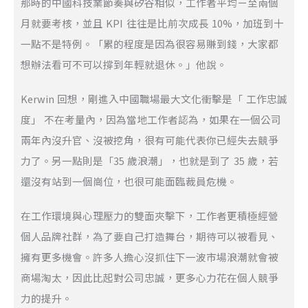
那時的中國科技業節奏與矽谷相似，工作者平均ㄧ至兩個
月就要考核，並且 KPI 往往是比前次成長 10%，加班到十
一點不是特例。「累的程度是因為很容易賺到錢，大家都
想辦法看可不可以撐到年輕就退休。」他說。
Kerwin 回想，剛進入中國職場最大文化衝擊是「 工作忠誠
度」 不在考量內，因為當地工作者認為，如果在一個公司
兩年內沒升官、沒被挖角，很有可能代表你已經失去競爭
力了。另一點則是「35 歲浪潮」，也就是到了 35 歲，若
還沒有站到一個崗位，也很可能面臨裁員危機。
在工作環境與心理壓力的雙面夾擊下，工作者更積極經營
個人品牌社群，為了要自己打造舞台，期待可以被看見、
擁有更多機會。許多人擔心沒抓住下一波市場浪潮就會被
商場淘太，因此比起對公司忠誠，更多心力花在個人競爭
力的提升。