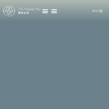
購
NT$
0
物
籃