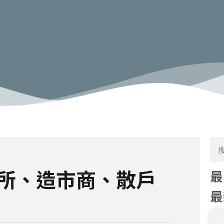
搜
尋
所、造市商、散戶
最
最