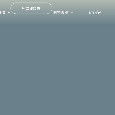
立即諮詢
購
租借
我的帳號
NT$
0
物
籃