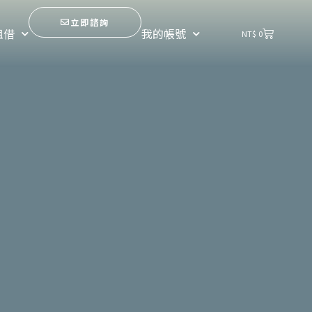
立即諮詢
購
租借
我的帳號
NT$
0
物
籃