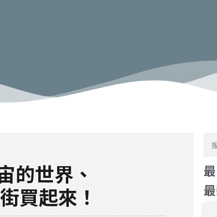
搜
尋
宙的世界、
最
最
宙逛街買起來！