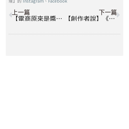
境】的
Instagram
、
Facebook
上一頁
下
上一篇
下一篇
【電商原來是醬】自帶流量的推薦引擎，精準受眾強化轉換率
【創作者說】《天才衝衝衝》製作人曾永全：創作是讓生命和作品產生意義，也在別人生命留下記憶
搜
尋
最多人在看
最新文章
企業為什麼要製作 Podcast？品牌
Podcast 怎麼做？預算、優缺一次看
完