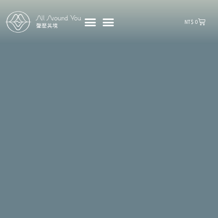
購
NT$
0
物
籃